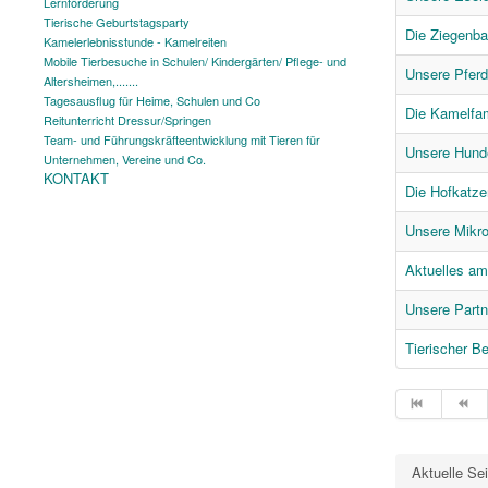
Lernförderung
Tierische Geburtstagsparty
Die Ziegenb
Kamelerlebnisstunde - Kamelreiten
Mobile Tierbesuche in Schulen/ Kindergärten/ Pflege- und
Unsere Pfer
Altersheimen,.......
Tagesausflug für Heime, Schulen und Co
Die Kamelfam
Reitunterricht Dressur/Springen
Team- und Führungskräfteentwicklung mit Tieren für
Unsere Hund
Unternehmen, Vereine und Co.
KONTAKT
Die Hofkatze
Unsere Mikr
Aktuelles a
Unsere Partn
Tierischer 
Aktuelle Se