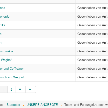
ande
Geschrieben von Anit
deherde
Geschrieben von Anit
ilie
Geschrieben von Anit
e
Geschrieben von Anit
n
Geschrieben von Anit
oschweine
Geschrieben von Anit
m Weghof
Geschrieben von Anit
er und Co-Trainer
Geschrieben von Anit
Besuch am Weghof
Geschrieben von Anit
1
2
ite:
Startseite
UNSERE ANGEBOTE
Team- und Führungskräfteentwi